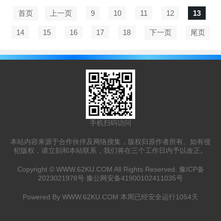
首页
上一页
9
10
11
12
13
14
15
16
17
18
下一页
尾页
手机扫码访问
本站内容来源于合作伙伴及网络搜集，版权归原作者所有。如有侵
犯版权，请立刻和本站联系，我们将在三个工作日内予以改正。
Copyright ©
WWW.62KU.COM
All Rights Reserved.
豫ICP备
2023021978号
豫公网安备41900102411035号
Powered By
WWW.62KU.COM
本周已经安全运行
1054
天