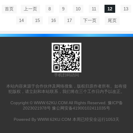
首页
上一页
8
9
10
11
12
13
14
15
16
17
下一页
尾页
手机扫码访问
本站内容来源于合作伙伴及网络搜集，版权归原作者所有。如有侵
犯版权，请立刻和本站联系，我们将在三个工作日内予以改正。
Copyright ©
WWW.62KU.COM
All Rights Reserved.
豫ICP备
2023021978号
豫公网安备41900102411035号
Powered By
WWW.62KU.COM
本周已经安全运行
1053
天