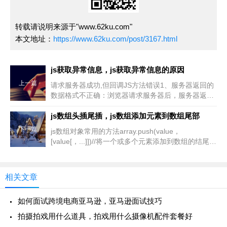
转载请说明来源于"www.62ku.com"
本文地址：
https://www.62ku.com/post/3167.html
js获取异常信息，js获取异常信息的原因
上一篇
请求服务器成功,但回调JS方法错误1、服务器返回的
数据格式不正确：浏览器请求服务器后，服务器返回
的数据可能不符合预期的格式，导致回调方法无法正
确处理数据。例如
js数组头插尾插，js数组添加元素到数组尾部
下一篇
js数组对象常用的方法array.push(value，
[value[，...]])//将一个或多个元素添加到数组的结尾，
并返回新的长度。push/pop/
相关文章
如何面试跨境电商亚马逊，亚马逊面试技巧
拍摄拍戏用什么道具，拍戏用什么摄像机配件套餐好