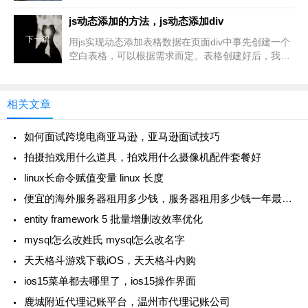
返回的值是string。对
js动态添加的方法，js动态添加div
下一篇
用js实现动态添加表格数据在页面div中事先创建一个
空白表格，可以根据需求而定。表格创建好后，我们
就可以写动态生成表格的关键代码了。我们写一个js
方法供触发使
相关文章
如何面试跨境电商亚马逊，亚马逊面试技巧
拍摄拍戏用什么道具，拍戏用什么摄像机配件套餐好
linux长命令赋值变量 linux 长度
便宜的海外服务器租用多少钱，服务器租用多少钱一年最便宜
entity framework 5 批量增删改效率优化
mysql怎么改姓氏 mysql怎么改名字
天天格斗游戏下载iOS，天天格斗内购
ios15菜单都去哪里了，ios15操作界面
鹿城附近代理记账平台，温州市代理记账公司