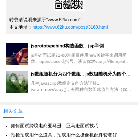
转载请说明来源于"www.62ku.com"
本文地址：
https://www.62ku.com/post/3169.html
jsprototypebind构造函数，jsp举例
上一篇
js基础面试题71-80道题目使用new关键字来调用函
数。open/close花括号。谈谈你对vue.js的template
编译的理解。简而言之，就是首先
js数组随机分为四个数组，js数组随机分为四个数组怎么办
下一篇
几种javascript数组定义的方法详解1、
vararr=newArray()；有两种向数组赋值的方法（你可
以添加任意多的值，就像你可以定义你需要的任意多
的
相关文章
如何面试跨境电商亚马逊，亚马逊面试技巧
拍摄拍戏用什么道具，拍戏用什么摄像机配件套餐好